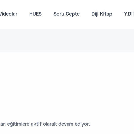
Videolar
HUES
Soru Cepte
Diji Kitap
Y.Di
n eğitimlere aktif olarak devam ediyor.