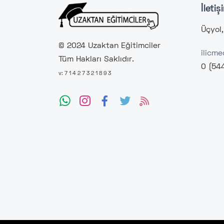
İletiş
Üçyol,
© 2024 Uzaktan Eğitimciler
ilicm
Tüm Hakları Saklıdır.
0 (54
v: 7 1 4 2 7 3 2 1 8 9 3