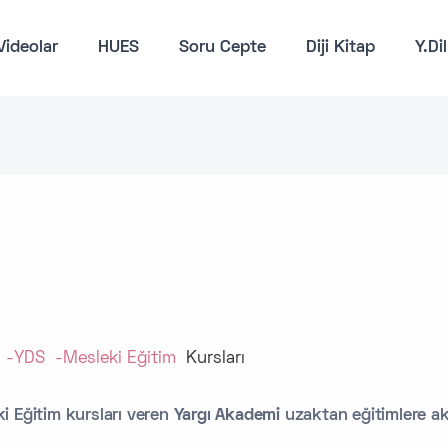
Videolar
HUES
Soru Cepte
Diji Kitap
Y.Di
-YDS
-Mesleki Eğitim
Kursları
Eğitim kursları veren
Yargı Akademi
uzaktan eğitimlere ak