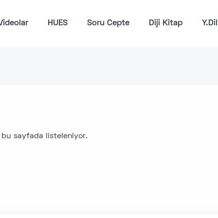
Videolar
HUES
Soru Cepte
Diji Kitap
Y.Di
r bu sayfada listeleniyor.