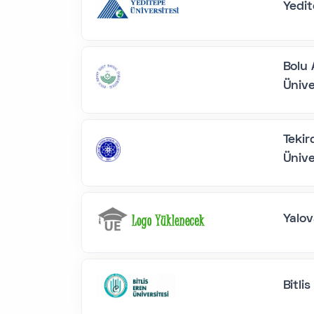
Yedit
Bolu 
Ünive
Teki
Ünive
Yalov
Bitli