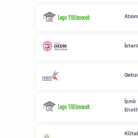
Atılı
İstan
Gebze
İzmir
Ensti
Kütah