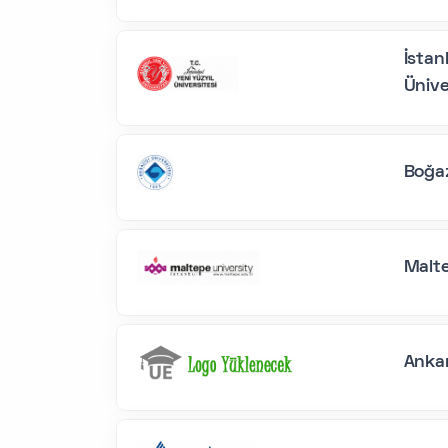
İstan
Ünive
Boğaz
Malte
Ankar