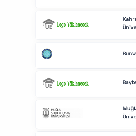
Kahra
Ünive
Bursa
Baybu
Muğl
Ünive