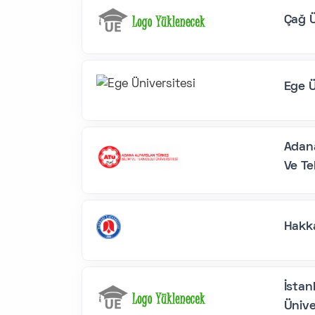
Çağ Ü
Ege Ü
Adana
Ve Te
Hakka
İstan
Ünive