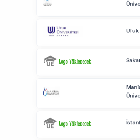
Ünive
Ufuk 
Sakar
Manis
Ünive
İstan