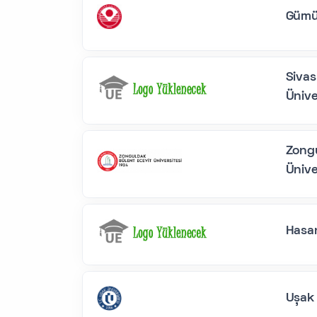
Gümü
Siva
Ünive
Zongu
Ünive
Hasan
Uşak 